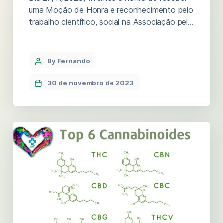
uma Moção de Honra e reconhecimento pelo
trabalho científico, social na Associação pela
Câmara dos Vereadores no Rio de Janeiro
através do mandato da Vereadora
@lucianaboiteux e do cientista Sidarta
By Fernando
Ribeiro que ganhou a Medalha Pedro
Ernesto. Agradecemos a confiança de todos
30 de novembro de 2023
os associados, mandato da vereadora e […]