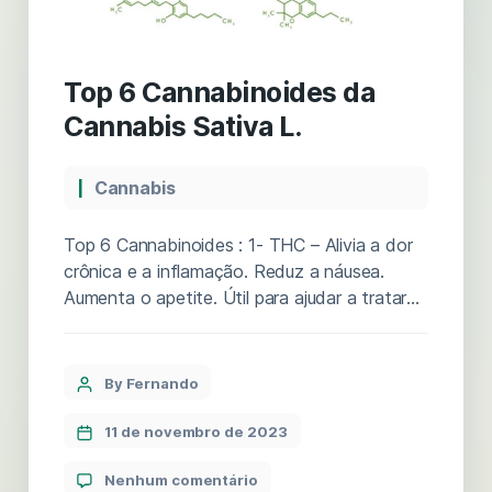
Top 6 Cannabinoides da
Cannabis Sativa L.
Cannabis
Top 6 Cannabinoides : 1- THC – Alivia a dor
crônica e a inflamação. Reduz a náusea.
Aumenta o apetite. Útil para ajudar a tratar
os sintomas de abstinência. Ajuda com
problemas digestivos, pois funciona como um
antiespasmódico, Propriedades antitumorais.
By Fernando
2- CBD – Comprovado para tratar a dor
crônica. Alivia os sintomas da epilepsia e […]
11 de novembro de 2023
Nenhum comentário