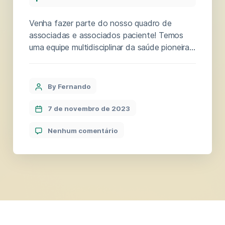
Venha fazer parte do nosso quadro de
associadas e associados paciente! Temos
uma equipe multidisciplinar da saúde pioneira
em cannabis medicinal e diagnósticos
neurológicos crônicos. Nosso cultivo é
orgânico. Livre de aditivos e pesticidas. Solo
By Fernando
preparado por nosso Biólogo, que produz
flores com terpenos espetaculares. Espécies
7 de novembro de 2023
campeãs do medicinal. Selecionadas para que
cada paciente tenha […]
Nenhum comentário