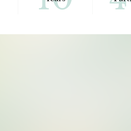
50
10
rms
Years