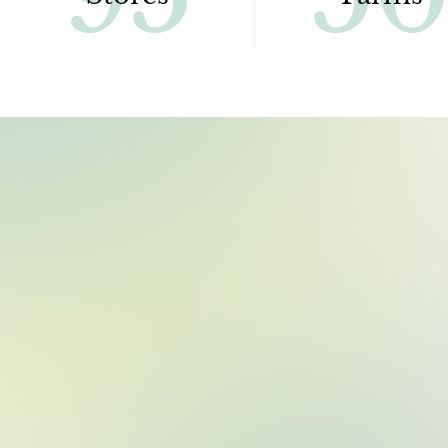
95
Stores
Fa