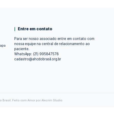
Entre em contato
Para ser nosso associado entre em co
 nossos
nossa equipe na central de relacioname
nte cada etapa
paciente.
WhatsApp: (21) 995847578
cadastro@ahcdobrasil.org.br