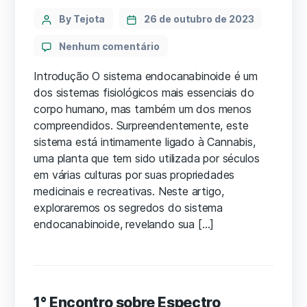
Categories
Post
By Tejota
26 de outubro de 2023
author
em
Nenhum comentário
Os
Segredos
Introdução O sistema endocanabinoide é um
do
dos sistemas fisiológicos mais essenciais do
Sistema
corpo humano, mas também um dos menos
Endocanabinoide:
compreendidos. Surpreendentemente, este
O
sistema está intimamente ligado à Cannabis,
Elo
uma planta que tem sido utilizada por séculos
Surpreendente
em várias culturas por suas propriedades
Entre
o
medicinais e recreativas. Neste artigo,
Seu
exploraremos os segredos do sistema
Corpo
endocanabinoide, revelando sua […]
e
a
Cannabis!
1° Encontro sobre Espectro