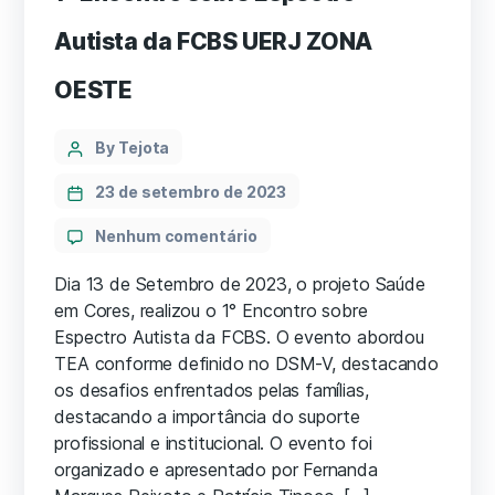
Autista da FCBS UERJ ZONA
OESTE
Categories
Post
By Tejota
author
23 de setembro de 2023
em
Nenhum comentário
1°
Encontro
Dia 13 de Setembro de 2023, o projeto Saúde
sobre
em Cores, realizou o 1° Encontro sobre
Espectro
Espectro Autista da FCBS. O evento abordou
Autista
TEA conforme definido no DSM-V, destacando
da
os desafios enfrentados pelas famílias,
FCBS
destacando a importância do suporte
UERJ
profissional e institucional. O evento foi
ZONA
OESTE
organizado e apresentado por Fernanda